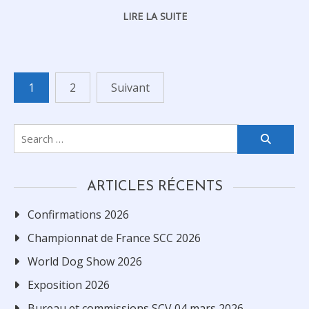
LIRE LA SUITE
1
2
Suivant
Navigation
des
Search
articles
for:
ARTICLES RÉCENTS
Confirmations 2026
Championnat de France SCC 2026
World Dog Show 2026
Exposition 2026
Bureau et commissions SCV 04 mars 2026