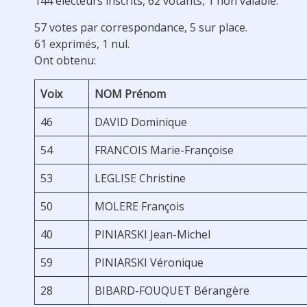
144 électeurs inscrits, 62 votants, 1 non valable.
57 votes par correspondance, 5 sur place.
61 exprimés, 1 nul.
Ont obtenu:
Voix
NOM Prénom
46
DAVID Dominique
54
FRANCOIS Marie-Françoise
53
LEGLISE Christine
50
MOLERE François
40
PINIARSKI Jean-Michel
59
PINIARSKI Véronique
28
BIBARD-FOUQUET Bérangère