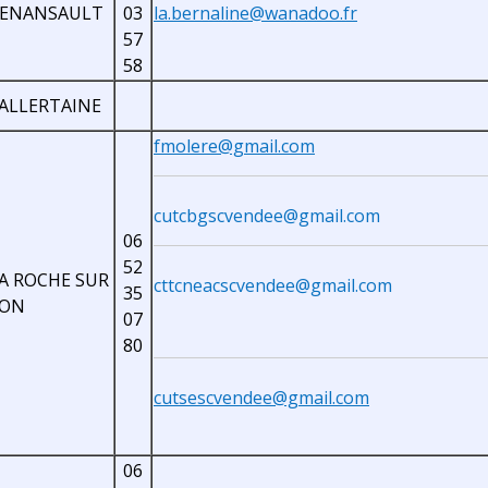
ENANSAULT
03
la.bernaline@wanadoo.fr
57
58
ALLERTAINE
fmolere@gmail.com
cutcbgscvendee@gmail.com
06
52
A ROCHE SUR
cttcneacscvendee@gmail.com
35
YON
07
80
cutsescvendee@gmail.com
06