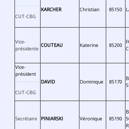
KARCHER
Christian
85150
L
CUT-CBG
Vice-
F
COUTEAU
Katerine
85200
présidente
Vice-
président
B
DAVID
Dominique
85170
S
CUT-CBG
B
Secrétaire
PINIARSKI
Véronique
85190
S
R