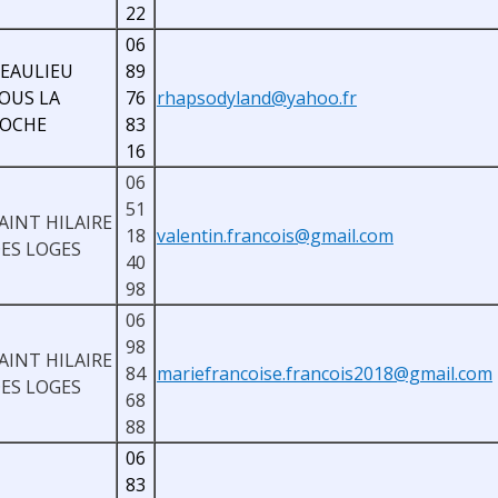
22
06
EAULIEU
89
OUS LA
76
rhapsodyland@yahoo.fr
OCHE
83
16
06
51
AINT HILAIRE
18
valentin.francois@gmail.com
ES LOGES
40
98
06
98
AINT HILAIRE
84
mariefrancoise.francois2018@gmail.com
ES LOGES
68
88
06
83