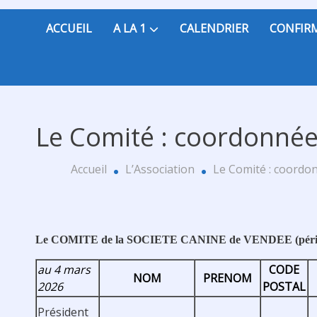
ACCUEIL
A LA 1
CALENDRIER
CONFIR
Le Comité : coordonnée
Accueil
L’Association
Le Comité : coordo
Le COMITE de la SOCIETE CANINE de VENDEE (pério
au 4 mars
CODE
NOM
PRENOM
2026
POSTAL
Président