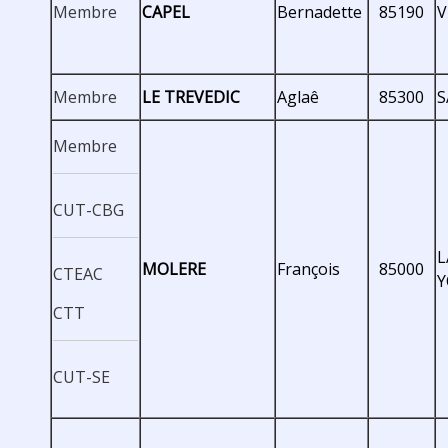
Membre
CAPEL
Bernadette
85190
V
Membre
LE TREVEDIC
Aglaê
85300
S
Membre
CUT-CBG
L
MOLERE
François
85000
CTEAC
CTT
CUT-SE