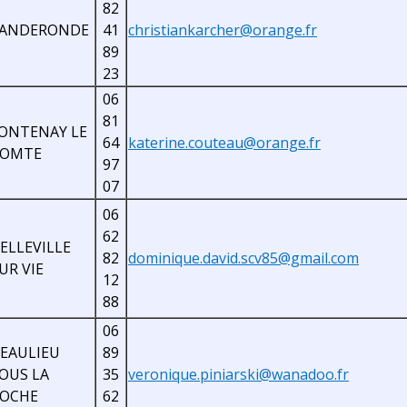
82
ANDERONDE
41
christiankarcher@orange.fr
89
23
06
81
ONTENAY LE
64
katerine.couteau@orange.fr
COMTE
97
07
06
62
ELLEVILLE
82
dominique.david.scv85@gmail.com
UR VIE
12
88
06
EAULIEU
89
OUS LA
35
veronique.piniarski@wanadoo.fr
OCHE
62