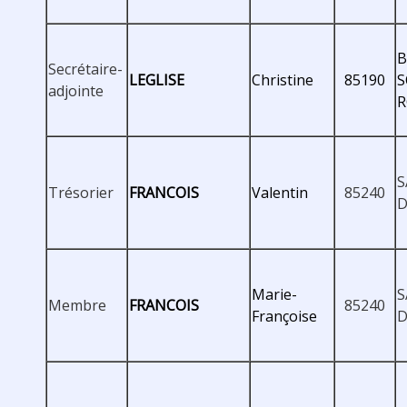
B
Secrétaire-
LEGLISE
Christine
85190
S
adjointe
R
S
Trésorier
FRANCOIS
Valentin
85240
D
Marie-
S
Membre
FRANCOIS
85240
Françoise
D