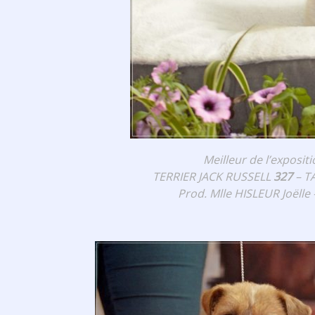
Meilleur de l’exposit
TERRIER JACK RUSSELL
327
– T
Prod. Mlle HISLEUR Joëlle 