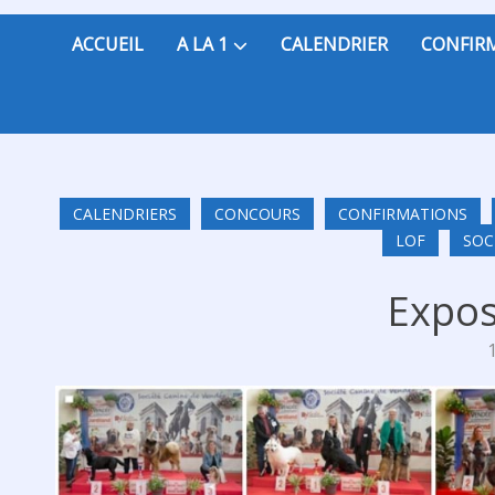
ACCUEIL
A LA 1
CALENDRIER
CONFIR
CALENDRIERS
CONCOURS
CONFIRMATIONS
LOF
SOC
Expos