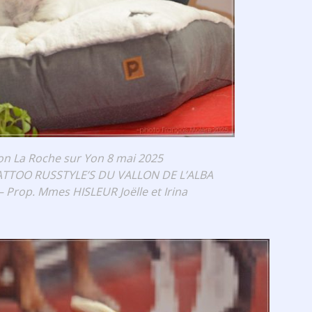
ion La Roche sur Yon 8 mai 2025
ATTOO RUSSTYLE’S DU VALLON DE L’ALBA
– Prop. Mmes HISLEUR Joëlle et Irina