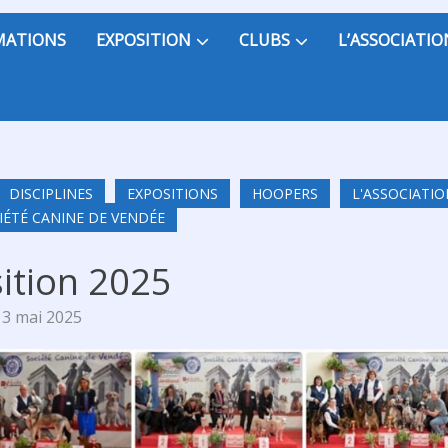
MATIONS
EXPOSITION
CLUBS
L’ASSOCIATIO
DISCIPLINES
EXPOSITIONS
HOOPERS
L'ASSOCIATI
IÉTÉ CANINE DE VENDÉE
ition 2025
13 mai 2025